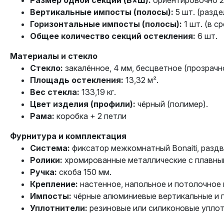
Размер одной секции (В×Ш):
ориентировочно 2
Вертикальные импосты (полосы):
5 шт. (разде
Горизонтальные импосты (полосы):
1 шт. (в с
Общее количество секций остекления:
6 шт.
Материалы и стекло
Стекло:
закалённое, 4 мм, бесцветное (прозрачн
Площадь остекления:
13,32 м².
Вес стекла:
133,19 кг.
Цвет изделия (профили):
чёрный (полимер).
Рама:
коробка + 2 петли
Фурнитура и комплектация
Система:
фиксатор межкомнатный Bonaiti, разд
Ролики:
хромированные металлические с плавны
Ручка:
скоба 150 мм.
Крепление:
настенное, напольное и потолочное 
Импосты:
чёрные алюминиевые вертикальные и г
Уплотнители:
резиновые или силиконовые уплот