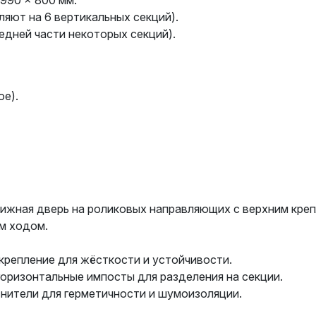
990 × 800 мм.
ляют на 6 вертикальных секций).
редней части некоторых секций).
ое).
вижная дверь на роликовых направляющих с верхним кре
м ходом.
крепление для жёсткости и устойчивости.
оризонтальные импосты для разделения на секции.
нители для герметичности и шумоизоляции.