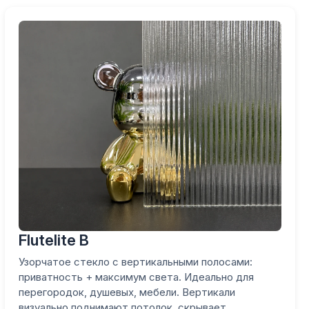
Flutelite B
Узорчатое стекло с вертикальными полосами:
приватность + максимум света. Идеально для
перегородок, душевых, мебели. Вертикали
визуально поднимают потолок, скрывает