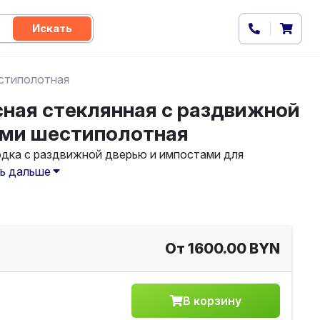
Искать
естиполотная
ная стеклянная с раздвижной
ами шестиполотная
одка с раздвижной дверью и импостами для
ь дальше
От 1600.00 BYN
В корзину