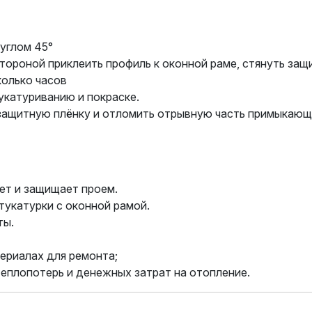
углом 45°
тороной приклеить профиль к оконной раме, стянуть защ
колько часов
укатуриванию и покраске.
 защитную плёнку и отломить отрывную часть примыкающ
ет и защищает проем.
укатурки с оконной рамой.
ты.
териалах для ремонта;
еплопотерь и денежных затрат на отопление.