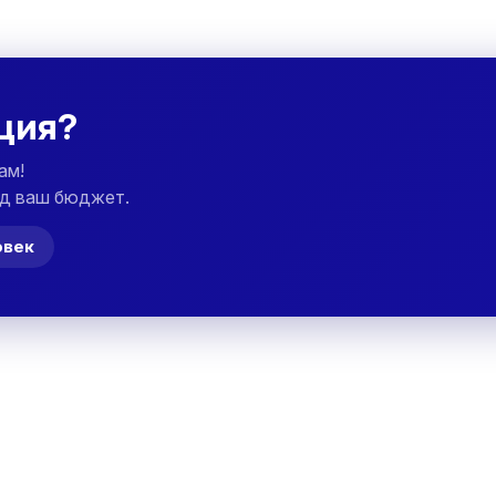
ция?
ам!
д ваш бюджет.
овек